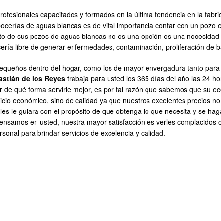
ofesionales capacitados y formados en la última tendencia en la fabri
pocerías de aguas blancas es de vital importancia contar con un pozo e
nto de sus pozos de aguas blancas no es una opción es una necesidad 
ería libre de generar enfermedades, contaminación, proliferación de ba
equeños dentro del hogar, como los de mayor envergadura tanto para i
stián de los Reyes
trabaja para usted los 365 días del año las 24 ho
 de qué forma servirle mejor, es por tal razón que sabemos que su e
vicio económico, sino de calidad ya que nuestros excelentes precios no
ales le guiara con el propósito de que obtenga lo que necesita y se h
ensamos en usted, nuestra mayor satisfacción es verles complacidos c
sonal para brindar servicios de excelencia y calidad.