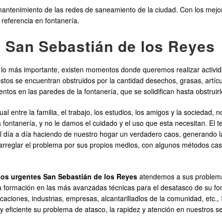
enimiento de las redes de saneamiento de la ciudad. Con los mejores
referencia en fontanería.
 San Sebastián de los Reyes
o más importante, existen momentos donde queremos realizar activida
tos se encuentran obstruidos por la cantidad desechos, grasas, artícul
ntos en las paredes de la fontanería, que se solidifican hasta obstruirl
l entre la familia, el trabajo, los estudios, los amigos y la sociedad
a fontanería, y no le damos el cuidado y el uso que esta necesitan. El
 del día a día haciendo de nuestro hogar un verdadero caos, generando 
rreglar el problema por sus propios medios, con algunos métodos cas
os urgentes San Sebastián de los Reyes
atendemos a sus problemas
a formación en las más avanzadas técnicas para el desatasco de su fon
aciones, industrias, empresas, alcantarilladlos de la comunidad, etc.,
y eficiente su problema de atasco, la rapidez y atención en nuestros s