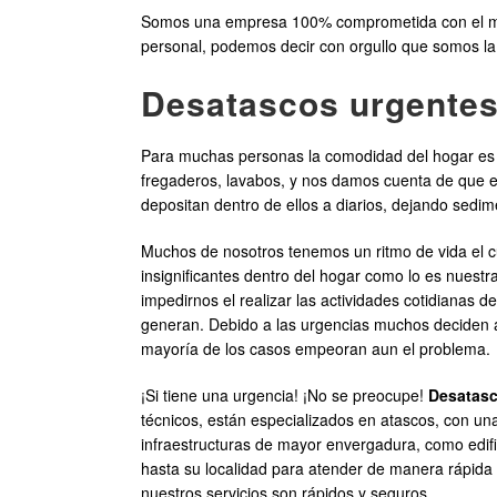
Somos una empresa 100% comprometida con el mant
personal, podemos decir con orgullo que somos la 
Desatascos urgentes
Para muchas personas la comodidad del hogar es l
fregaderos, lavabos, y nos damos cuenta de que es
depositan dentro de ellos a diarios, dejando sedime
Muchos de nosotros tenemos un ritmo de vida el cua
insignificantes dentro del hogar como lo es nuestr
impedirnos el realizar las actividades cotidianas
generan. Debido a las urgencias muchos deciden a
mayoría de los casos empeoran aun el problema.
¡Si tiene una urgencia! ¡No se preocupe!
Desatasc
técnicos, están especializados en atascos, con un
infraestructuras de mayor envergadura, como edific
hasta su localidad para atender de manera rápida 
nuestros servicios son rápidos y seguros.