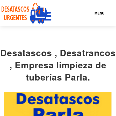
MENU
NUESTROS SERVICIOS
Desatascos , Desatrancos
QUIENES
SOMOS
, Empresa limpieza de
ENCUENTRA TU
LOCALIDAD
tuberías Parla.
CONTACTO