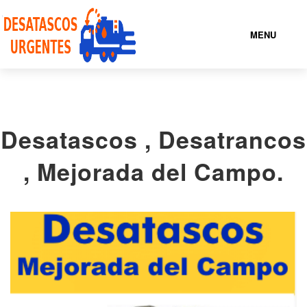
MENU
NUESTROS SERVICIOS
Desatascos , Desatrancos
QUIENES
SOMOS
, Mejorada del Campo.
ENCUENTRA TU
LOCALIDAD
CONTACTO