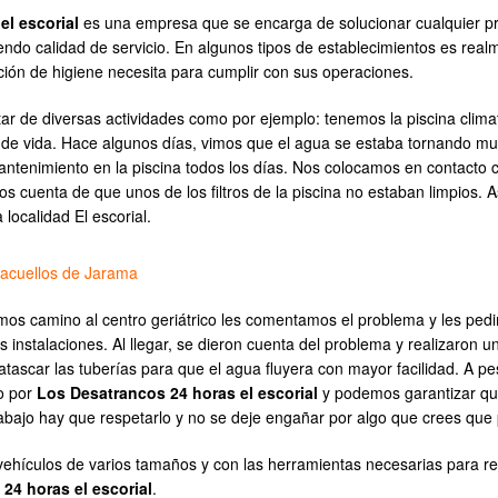
el escorial
es una empresa que se encarga de solucionar cualquier pr
do calidad de servicio. En algunos tipos de establecimientos es rea
ción de higiene necesita para cumplir con sus operaciones.
rutar de diversas actividades como por ejemplo: tenemos la piscina cli
ad de vida. Hace algunos días, vimos que el agua se estaba tornando muy
antenimiento en la piscina todos los días. Nos colocamos en contacto 
os cuenta de que unos de los filtros de la piscina no estaban limpios.
localidad El escorial.
racuellos de Jarama
os camino al centro geriátrico les comentamos el problema y les p
instalaciones. Al llegar, se dieron cuenta del problema y realizaron u
satascar las tuberías para que el agua fluyera con mayor facilidad. A p
o por
Los Desatrancos 24 horas el escorial
y podemos garantizar qu
abajo hay que respetarlo y no se deje engañar por algo que crees que p
vehículos de varios tamaños y con las herramientas necesarias para re
24 horas el escorial
.