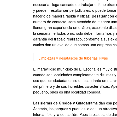
necesaria, llega cansado de trabajar o tiene otra
y pueden resultar ser perjudiciales, o puede tomar
hacerlo de manera rápida y eficaz.
Desatrancos d
numero de contacto, será atendido de manera inme
tienen gran experiencia en el área, excelente dispo
la semana, feriados o no, solo deben llamarnos y
garantía del trabajo realizado, conforme a sus exi
cuales dan un aval de que somos una empresa con
Limpiezas y desatascos de tuberías Rivas
El maravilloso municipio de El Escorial es muy dis
cuando son localidades completamente distintas y 
eso que los ciudadanos se enfocan tanto en marcar
del primero y de sus increíbles características. 
pequeño, pues es una localidad cómoda.
Las
sierras de Gredos y Guadarrama
dan esa per
Además, los parques y puentes le dan un atractivo
intercambio y la educación. Pues la escuela de da