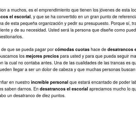
tecion a muchos, es el emprendimiento que tienen los jóvenes de esta l
cos el escorial
, y que se ha convertido en un gran punto de referenci
ficina de esta pequeña organización y pedir su presupuesto. Porque sí, t
cliente y de su necesidad. Usted será la persona que diseñe como pu
uestionarlos.
ho de que se pueda pagar por
cómodas cuotas
hace de
desatrancos e
buscamos los
mejores precios
para usted y para que pueda seguir man
 la cual no contaba antes. Una de las cualidades de las trancas es 
eden llegar a ser un dolor de cabeza y que muchas personas buscan l
nfiar en nuestro
increíble personal
que estará encantado de poder lab
tes saben darnos. En
desatrancos el escorial
apreciamos mucho lo que
abo un desatranco de diez puntos.