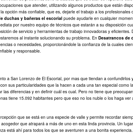
s ocupaciones que atender, utilizando algunos productos que están disp
 la opción más confiable, que es, dejarle el trabajo a los profesional
e duchas y bañeras el escorial
puede ayudarle en cualquier momento
diata por nuestro equipo de técnicos que estarán a su disposición cu
sición de servicio y herramientas de trabajo innovadoras y eficientes. D
 estaremos al instante solucionando su problema. En
Desatrancos de d
gencias o necesidades, proporcionándole la confianza de la cuales ciento
fiable y responsable.
tinto a San Lorenzo de El Escorial, por mas que tiendan a confundirlo
con sus particularidades que la hacen a cada una tan especial como l
 las diferencias y en definir cuál es cual. Pero no tiene que preocu
Apenas tiene 15.092 habitantes pero que eso no los nuble o los haga v
cepción que se está en una especie de valle y permite recordar siempre
 acogedor que atrapará a más de uno en esta linda provincia. Un lugar 
nza está ahí para todos los que se aventuren a una bonita experiencia.