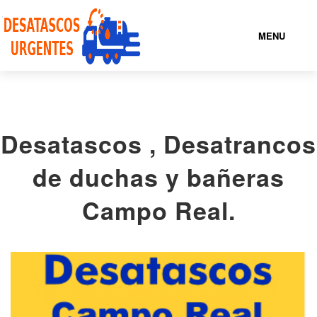
MENU
NUESTROS SERVICIOS
Desatascos , Desatrancos
QUIENES
SOMOS
de duchas y bañeras
ENCUENTRA TU
LOCALIDAD
Campo Real.
CONTACTO