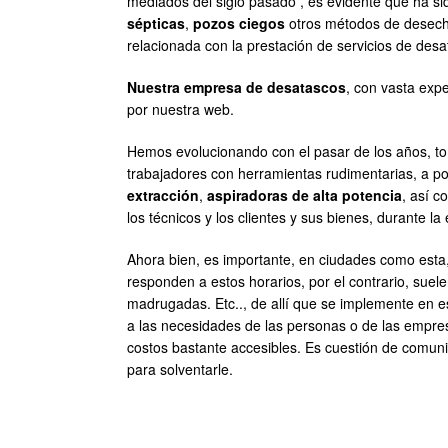
mediados del siglo pasado , es evidente que ha sido
sépticas
,
pozos ciegos
otros métodos de desecho
relacionada con la prestación de servicios de desa
Nuestra empresa de desatascos
, con vasta expe
por nuestra web.
Hemos evolucionando con el pasar de los años, tom
trabajadores con herramientas rudimentarias, a p
extracción
,
aspiradoras de alta potencia
, así 
los técnicos y los clientes y sus bienes, durante la 
Ahora bien, es importante, en ciudades como esta, 
responden a estos horarios, por el contrario, su
madrugadas. Etc.., de allí que se implemente en es
a las necesidades de las personas o de las empresa
costos bastante accesibles. Es cuestión de comuni
para solventarle.