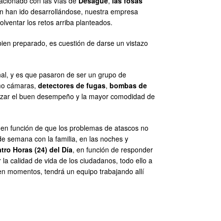
elacionado con las vías de
Desagüe
,
las fosas
én han ido desarrollándose, nuestra empresa
lventar los retos arriba planteados.
 bien preparado, es cuestión de darse un vistazo
nal, y es que pasaron de ser un grupo de
omo cámaras,
detectores de fugas
,
bombas de
tizar el buen desempeño y la mayor comodidad de
, en función de que los problemas de atascos no
e semana con la familia, en las noches y
atro Horas (24) del Día
, en función de responder
 la calidad de vida de los ciudadanos, todo ello a
 en momentos, tendrá un equipo trabajando allí