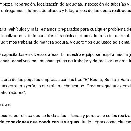
impieza, reparación, localización de arquetas, inspección de tuberías
 entregamos informes detallados y fotográficos de las obras realizada
aria, vehículos y más, estamos preparados para cualquier problema d
 localizadores de frecuencias ultrasónicas, robots de fresado, entre ot
queremos trabajar de manera segura, y queremos que usted se sienta s
 capacitados en diversas áreas. En nuestro equipo se respira mucha 
venes proactivos, con muchas ganas de trabajar y de realizar un gran t
una de las poquitas empresas con las tres “B” Buena, Bonita y Bara
rtas en su mayoría no durarán mucho tiempo. Creemos que sí es posibl
 ahorradores”.
endas
curre por el uso que se le da a las mismas y porque no se les realiza 
 de conexiones que conducen las aguas
, tanto negras como blancas