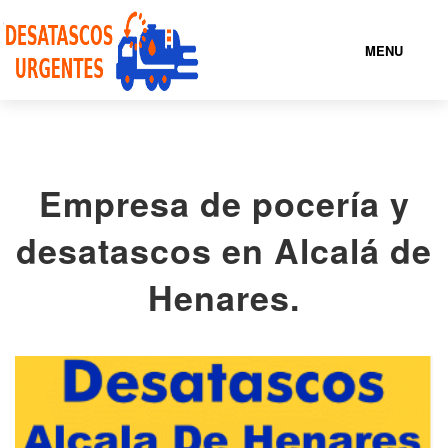
MENU
NUESTROS SERVICIOS
Empresa de pocería y
QUIENES
SOMOS
desatascos en Alcalá de
ENCUENTRA TU
LOCALIDAD
Henares.
CONTACTO