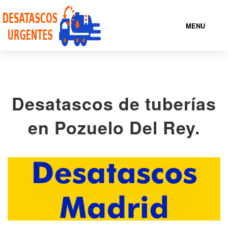
MENU
NUESTROS SERVICIOS
Desatascos de tuberías
QUIENES
SOMOS
en Pozuelo Del Rey.
ENCUENTRA TU
LOCALIDAD
CONTACTO